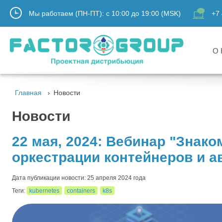
Мы работаем (ПН-ПТ):
с
10:00
до
19:00
(MSK)
+7 
О 
Главная
Новости
Новости
22 мая, 2024: Вебинар "Знаком
оркестрации контейнеров и а
Дата публикации новости: 25 апреля 2024 года
Теги:
kubernetes
containers
k8s