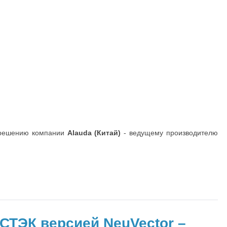
у решению компании
Alauda (Китай)
- ведущему производителю
СТЭК версией NeuVector –