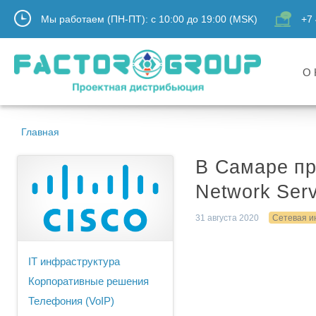
Мы работаем (ПН-ПТ):
с
10:00
до
19:00
(MSK)
+7 
О 
Главная
В Самаре пр
Network Serv
31 августа 2020
Сетевая и
IT инфраструктура
Корпоративные решения
Телефония (VoIP)