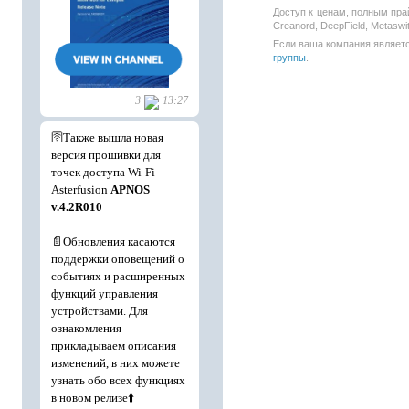
Доступ к ценам, полным пра
Creanord, DeepField, Metasw
Если ваша компания является
группы
.