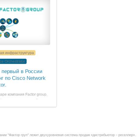
ая инфраструктура
ce Orchestrator
 первый в России
г по Cisco Network
or.
маре компания Factor group,
isco на территории России,
и пятидневный тренинг на
е с решением Cisco Network
NSO) для сотрудников ПАО
ЕР”.
ании "Фактор груп" лежит двухуровневая система продаж «дистрибьютор – реселлер».