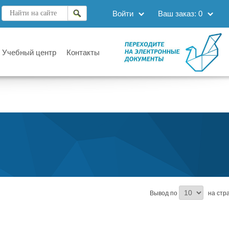
Войти
Ваш заказ:
0
Учебный центр
Контакты
Вывод по
на стр