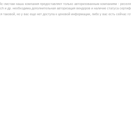
йс-листам наша компания предоставляет только авторизованным компаниям - реселле
itch и др. необходима дополнительная авторизация вендоров и наличие статуса серти
 таковой, но у вас еще нет доступа к ценовой информации, либо у вас есть сейчас го