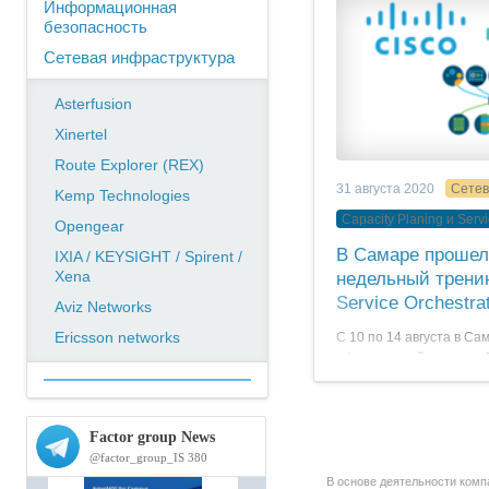
Информационная
безопасность
Сетевая инфраструктура
Asterfusion
Xinertel
Route Explorer (REX)
31 августа 2020
Сетев
Kemp Technologies
Capacity Planing и Servi
Opengear
В Самаре прошел
IXIA / KEYSIGHT / Spirent /
Xena
недельный тренин
Service Orchestrat
Aviz Networks
Ericsson networks
С 10 по 14 августа в Са
официальный партнер C
провела первый в Росси
русском языке по работ
Services Orchestrator (
“МегаФон” и ООО “ТАЛМ
В основе деятельности комп