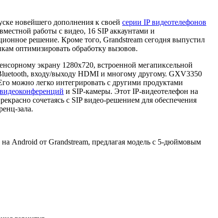
уске новейшего дополнения к своей
серии IP видеотелефонов
вместной работы с видео, 16 SIP аккаунтами и
ионное решение. Кроме того, Grandstream сегодня выпустил
икам оптимизировать обработку вызовов.
енсорному экрану 1280x720, встроенной мегапиксельной
Bluetooth, входу/выходу HDMI и многому другому. GXV3350
 Его можно легко интегрировать с другими продуктами
 видеоконференций
и SIP-камеры. Этот IP-видеотелефон на
рекрасно сочетаясь с SIP видео-решением для обеспечения
ренц-зала.
 на Android от Grandstream, предлагая модель с 5-дюймовым