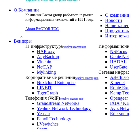
О Компании
Компания Factor group работает на рынке
О компани
информационных технологий с 1991 года
Новости
Наши клие
About FACTOR TGC
Продуктовы
Интернет-к
Вендоры
IT инфраструктура
Информационна
перейти в категорию
HAProxy
NSFocus
AnyBackup
Genie Ne
Vinchin
HADAL
NetTAP
UserGate
Mylinking
Сетевая инфра
Корпоративные решения
Asterfusi
перейти в категорию
Nextcloud Enterprise
Xinertel
LINBIT
Route Exp
TigerGraph
Kemp Tec
Телефония (VoIP)
Opengear
перейти в категорию
Grandstream Networks
IXIA / KE
Yealink Network Technology
Aviz Net
Yeastar
Ericsson 
Fanvil Technology
LVswitches