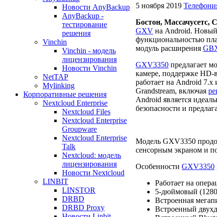
5 ноября 2019
Телефония
Новости AnyBackup
AnyBackup -
Бостон, Массачусетс, С
тестирование
GXV
на Android. Новы
решения
функциональностью план
Vinchin
модуль расширения
GB
Vinchin - модель
лицензирования
GXV3350
предлагает мо
Новости Vinchin
камере, поддержке HD-в
NetTAP
работает на Android 7.
Mylinking
Grandstream, включая
ре
Корпоративные решения
Android является идеал
Nextcloud Enterprise
безопасности и предлаг
Nextcloud Files
Nextcloud Enterprise
Groupware
Nextcloud Enterprise
Модель GXV3350 продо
Talk
сенсорным экраном и п
Nextcloud: модель
лицензирования
Особенности
GXV3350
Новости Nextcloud
LINBIT
Работает на опера
LINSTOR
5-дюймовый (1280
DRBD
Встроенная мегапи
DRBD Proxy
Встроенный двухди
Новости Linbit