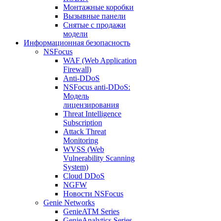
Монтажные коробки
Вызывные панели
Снятые с продажи
модели
Информационная безопасность
NSFocus
WAF (Web Application
Firewall)
Anti-DDoS
NSFocus anti-DDoS:
Модель
лицензирования
Threat Intelligence
Subscription
Attack Threat
Monitoring
WVSS (Web
Vulnerability Scanning
System)
Cloud DDoS
NGFW
Новости NSFocus
Genie Networks
GenieATM Series
GenieAnalytics Series