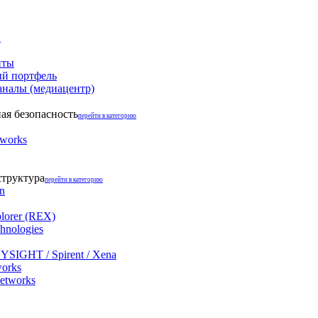
и
нты
й портфель
аналы (медиацентр)
я безопасность
перейти в категорию
tworks
структура
перейти в категорию
on
lorer (REX)
hnologies
YSIGHT / Spirent / Xena
works
networks