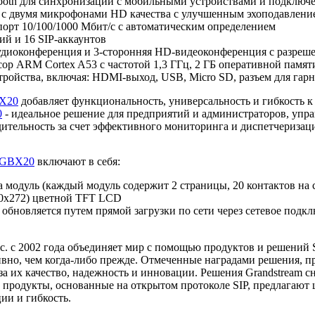
ooth для синхронизации с мобильными устройствами и подключ
 с двумя микрофонами HD качества с улучшенным эхоподавление
порт 10/100/1000 Мбит/с с автоматическим определением
ий и 16 SIP-аккаунтов
удиоконференция и 3-сторонняя HD-видеоконференция с разреше
сор ARM Cortex A53 с частотой 1,3 ГГц, 2 ГБ оперативной памя
ройства, включая: HDMI-выход, USB, Micro SD, разъем для гар
X20
добавляет функциональность, универсальность и гибкость к 
0
- идеальное решение для предприятий и администраторов, уп
ительность за счет эффективного мониторинга и диспетчеризац
GBX20
включают в себя:
а модуль (каждый модуль содержит 2 страницы, 20 контактов на 
0x272) цветной TFT LCD
новляется путем прямой загрузки по сети через сетевое подкл
Inc. с 2002 года объединяет мир с помощью продуктов и решений 
ивно, чем когда-либо прежде. Отмеченные наградами решения, п
за их качество, надежность и инновации. Решения Grandstream
 продукты, основанные на открытом протоколе SIP, предлагают ш
ии и гибкость.