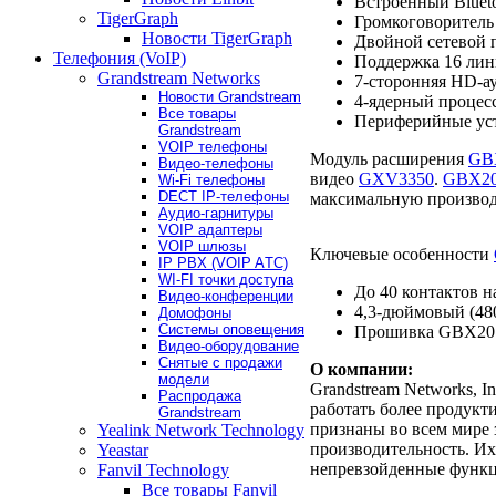
Встроенный Bluet
TigerGraph
Громкоговоритель
Новости TigerGraph
Двойной сетевой 
Телефония (VoIP)
Поддержка 16 лин
Grandstream Networks
7-сторонняя HD-а
Новости Grandstream
4-ядерный процес
Все товары
Периферийные уст
Grandstream
VOIP телефоны
Модуль расширения
GB
Видео-телефоны
видео
GXV3350
.
GBX2
Wi-Fi телефоны
DECT IP-телефоны
максимальную производ
Аудио-гарнитуры
VOIP адаптеры
VOIP шлюзы
Ключевые особенности
IP PBX (VOIP AТС)
WI-FI точки доступа
До 40 контактов н
Видео-конференции
4,3-дюймовый (48
Домофоны
Системы оповещения
Прошивка GBX20 об
Видео-оборудование
Снятые с продажи
О компании:
модели
Grandstream Networks, 
Распродажа
работать более продукт
Grandstream
признаны во всем мире 
Yealink Network Technology
производительность. Их
Yeastar
непревзойденные функц
Fanvil Technology
Все товары Fanvil