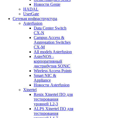
Новости Genie
HADAL
UserGate
Сетевая инфраструктура
Asterfusion
Data Center Switch
CX-N
Campus Access &
Aggregation Switches
CX-M
All models Asterfusion
AsterNOS -
корпоративный
дистрибутив SONiC
Wireless Access Points
Smart NIC &
Appliance
Новости Asterfusion
Xinertel
Renix Xinertel ПО для
тестирования
уровней L2-3
ALPS Xinertel ПО для
тестирования