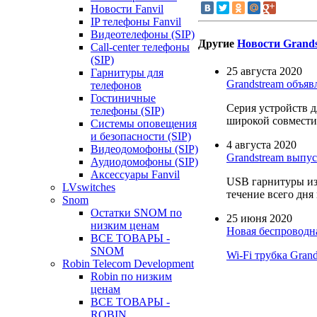
Новости Fanvil
IP телефоны Fanvil
Видеотелефоны (SIP)
Другие
Новости Grand
Call-center телефоны
(SIP)
25 августа 2020
Гарнитуры для
Grandstream объя
телефонов
Гостиничные
Серия устройств 
телефоны (SIP)
широкой совмести
Системы оповещения
и безопасности (SIP)
4 августа 2020
Видеодомофоны (SIP)
Grandstream выпу
Аудиодомофоны (SIP)
Аксессуары Fanvil
USB гарнитуры из
LVswitches
течение всего дня
Snom
Остатки SNOM по
25 июня 2020
низким ценам
Новая беспроводна
ВСЕ ТОВАРЫ -
SNOM
Wi-Fi трубка Gran
Robin Telecom Development
Robin по низким
ценам
ВСЕ ТОВАРЫ -
ROBIN