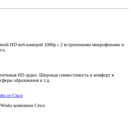
нной HD веб-камерой 1080p с 2 встроенными микрофонами и
го.
печивая HD аудио. Широкая совместимость и комфорт в
сферы образования и т.д.
ks от Cisco
dWorks компании Cisco