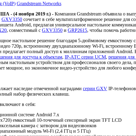
 (VoIP)
Grandstream Networks
ША - (4 ноября 2019 г.) -
Компания Grandstream объявила о вып
й
GXV3350
сочетает в себе мультиплатформенное решение для со
шета Android, предлагая универсальное настольное коммуникац
X20
, совместимый с
GXV3350
и
GRP2615
, чтобы помочь работн
щное настольное решение благодаря 5-дюймовому емкостному с
идео 720p, встроенному двухдиапазонному Wi-Fi, встроенному 
x и предлагает полный доступ к миллионам приложений Android.
шения для доступа к объектам
,
IP-АТС серии UCM
,
решения для
ьным настольным устройством для профессионалов своего дела, п
ает мощное, но экономичное видео-устройство для любого конфе
лжает наследие отмеченной наградами
серии GXV
IP-телефонов
олный набор физических клавиш.
включают в себя:
ционной системе Android 7.x
x720) емкостный 10-точечный сенсорный экран
TFT LCD
ксельная камера с затвором для видеозвонков
апазонный модуль Wi-Fi (2,4 ГГц и 5 ГГц)