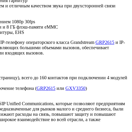
ения гарнитур
м и отличным качеством звука при двухсторонней связи
нием 1080p 30fps
ти и 8 ГБ флэш-памяти eMMC
нитуры, EHS
IP-телефону операторского класса Grandstream
GRP2615
и IP-
равляющих большими объемами вызовов, обеспечивает
ии входящих вызовов.
страницу), всего до 160 контактов при подключении 4 модулей
ючение телефона (
GRP2615
или
GXV3350
)
SIP Unified Communications, которые позволяют предприятиям
редназначенные для рынков малого и среднего бизнеса, были
 снижают расходы на связь, повышают защиту и повышают
ирокое взаимодействие во всей отрасли, а также