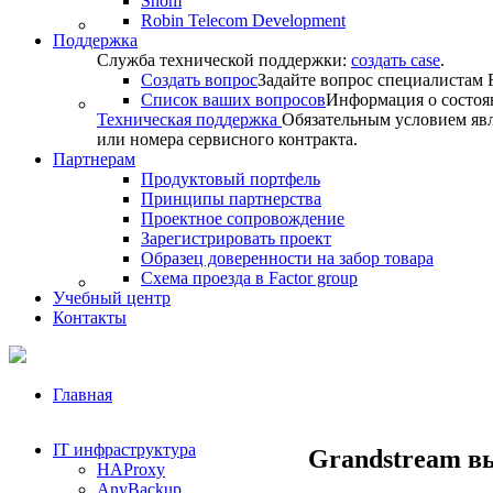
Snom
Robin Telecom Development
Поддержка
Служба технической поддержки:
создать case
.
Создать вопрос
Задайте вопрос специалистам F
Список ваших вопросов
Информация о состоя
Техническая поддержка
Обязательным условием явл
или номера сервисного контракта.
Партнерам
Продуктовый портфель
Принципы партнерства
Проектное сопровождение
Зарегистрировать проект
Образец доверенности на забор товара
Схема проезда в Factor group
Учебный центр
Контакты
Главная
IT инфраструктура
Grandstream в
HAProxy
AnyBackup