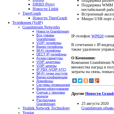
Поддержка различн
DRBD Proxy
Поддержка WMM (W
Новости Linbit
нестабильной рабо
TigerGraph
Встроенный акселе
Новости TigerGraph
Микро USB порт и
Телефония (VoIP)
Grandstream Networks
Новости Grandstream
Все товары
IP-телефон
WP820
совме
Grandstream
VOIP телефоны
В сочетании с IP-виде
Видео-телефоны
также удаленное управ
Wi-Fi телефоны
DECT IP-телефоны
О Компании:
Аудио-гарнитуры
VOIP адаптеры
Компания Grandstream N
VOIP шлюзы
множества наград и пол
IP PBX (VOIP AТС)
затраты на связь, повыс
WI-FI точки доступа
Видео-конференции
Домофоны
Системы оповещения
Видео-оборудование
Снятые с продажи
Другие
Новости Grand
модели
Распродажа
25 августа 2020
Grandstream
Grandstream объя
Yealink Network Technology
Yeastar