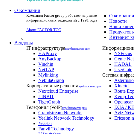
О Компании
Компания Factor group работает на рынке
О компани
информационных технологий с 1991 года
Новости
Наши клие
About FACTOR TGC
Продуктовы
Интернет-к
Вендоры
IT инфраструктура
Информационна
перейти в категорию
HAProxy
NSFocus
AnyBackup
Genie Ne
Vinchin
HADAL
NetTAP
UserGate
Mylinking
Сетевая инфра
NebulaGraph
Asterfusi
Корпоративные решения
Xinertel
перейти в категорию
Nextcloud Enterprise
Route Exp
LINBIT
Kemp Tec
TigerGraph
Opengear
Телефония (VoIP)
IXIA / KE
перейти в категорию
Grandstream Networks
Aviz Net
Yealink Network Technology
Ericsson 
Yeastar
Fanvil Technology