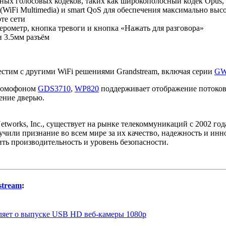
ых голосовых кодеков, таких как широкополосный кодек Opus, G.
iFi Multimedia) и smart QoS для обеспечения максимально высо
те сети
рометр, кнопка тревоги и кнопка «Нажать для разговора»
 3.5мм разъём
стим с другими WiFi решениями Grandstream, включая серии
G
одомофоном
GDS3710
,
WP820
поддерживает отображение потоково
ление дверью.
etworks, Inc., существует на рынке телекоммуникаций с 2002 го
учили признание во всем мире за их качество, надежность и ин
ить производительность и уровень безопасности.
stream
:
вляет о выпуске USB HD веб-камеры 1080p