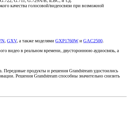
722, G.711, G.729A/B, iLBC, и т.д.
кого качества голосовой/видеосвязи при возможной
WN
,
GXV
, а также моделями
GXP1760W
и
GAC2500
.
го видео в реальном времени, двустороннюю аудиосвязь, а
да. Передовые продукты и решения Grandstream удостоились
новации. Решения Grandstream способны значительно снизить