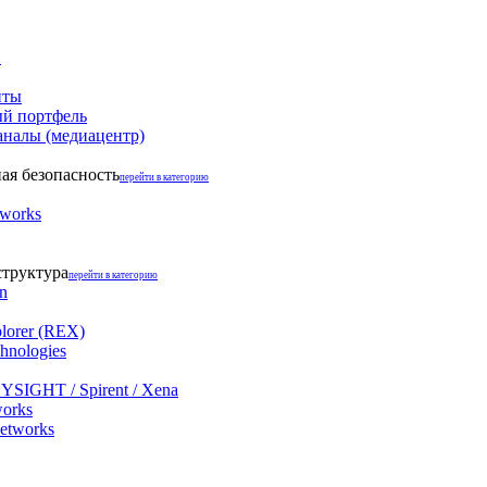
и
нты
й портфель
аналы (медиацентр)
я безопасность
перейти в категорию
tworks
структура
перейти в категорию
on
lorer (REX)
hnologies
YSIGHT / Spirent / Xena
works
networks