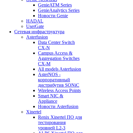
GenieATM Series
GenieAnalytics Series
Новости Genie
HADAL
UserGate
Сетевая инфраструктура
Asterfusion
Data Center Switch
CX-N
Campus Access &
Aggregation Switches
CX-M
All models Asterfusion
AsterNOS -
корпоративный
дистрибутив SONiC
Wireless Access Points
Smart NIC &
Appliance
Новости Asterfusion
Xinertel
Renix Xinertel ПО для
тестирования
уровней L2-3