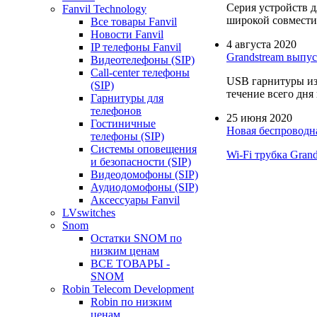
Серия устройств 
Fanvil Technology
широкой совмести
Все товары Fanvil
Новости Fanvil
4 августа 2020
IP телефоны Fanvil
Grandstream выпу
Видеотелефоны (SIP)
Call-center телефоны
USB гарнитуры из
(SIP)
течение всего дня
Гарнитуры для
телефонов
25 июня 2020
Гостиничные
Новая беспроводна
телефоны (SIP)
Системы оповещения
Wi-Fi трубка Gran
и безопасности (SIP)
Видеодомофоны (SIP)
Аудиодомофоны (SIP)
Аксессуары Fanvil
LVswitches
Snom
Остатки SNOM по
низким ценам
ВСЕ ТОВАРЫ -
SNOM
Robin Telecom Development
Robin по низким
ценам