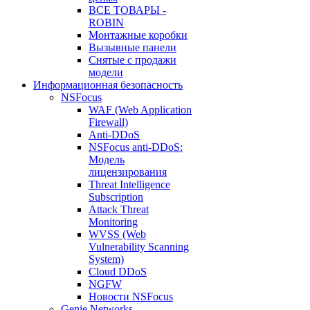
ВСЕ ТОВАРЫ -
ROBIN
Монтажные коробки
Вызывные панели
Снятые с продажи
модели
Информационная безопасность
NSFocus
WAF (Web Application
Firewall)
Anti-DDoS
NSFocus anti-DDoS:
Модель
лицензирования
Threat Intelligence
Subscription
Attack Threat
Monitoring
WVSS (Web
Vulnerability Scanning
System)
Cloud DDoS
NGFW
Новости NSFocus
Genie Networks