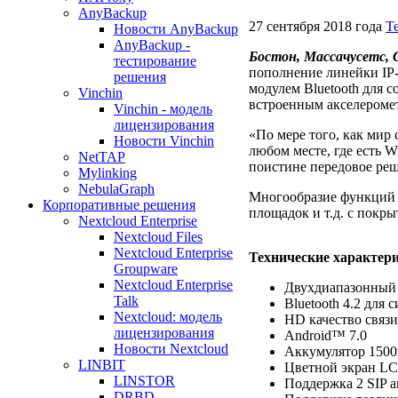
AnyBackup
27 сентября 2018 года
Т
Новости AnyBackup
AnyBackup -
Бостон, Массачусетс, 
тестирование
пополнение линейки IP
решения
модулем Bluetooth для 
Vinchin
встроенным акселеромет
Vinchin - модель
лицензирования
«По мере того, как мир
Новости Vinchin
любом месте, где есть 
NetTAP
поистине передовое ре
Mylinking
NebulaGraph
Многообразие функций
Корпоративные решения
площадок и т.д. с покры
Nextcloud Enterprise
Nextcloud Files
Nextcloud Enterprise
Технические характер
Groupware
Nextcloud Enterprise
Двухдиапазонный 8
Talk
Bluetooth 4.2 для
Nextcloud: модель
HD качество связ
лицензирования
Android™ 7.0
Новости Nextcloud
Аккумулятор 1500м
LINBIT
Цветной экран LC
LINSTOR
Поддержка 2 SIP а
DRBD