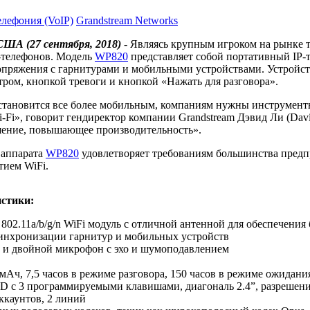
елефония (VoIP)
Grandstream Networks
США (27 сентября, 2018)
- Являясь крупным игроком на рынке т
-телефонов. Модель
WP820
представляет собой портативный IP-
сопряжения с гарнитурами и мобильными устройствами. Устройств
ром, кнопкой тревоги и кнопкой «Нажать для разговора».
 становится все более мобильным, компаниям нужны инструмен
Wi-Fi», говорит гендиректор компании Grandstream Дэвид Ли (Dav
шение, повышающее производительность».
 аппарата
WP820
удовлетворяет требованиям большинства предпр
тием WiFi.
истики:
02.11a/b/g/n WiFi модуль с отличной антенной для обеспечения
 синхронизации гарнитур и мобильных устройств
и и двойной микрофон с эхо и шумоподавлением
Ач, 7,5 часов в режиме разговора, 150 часов в режиме ожидани
D с 3 программируемыми клавишами, диагональ 2.4”, разрешени
ккаунтов, 2 линий