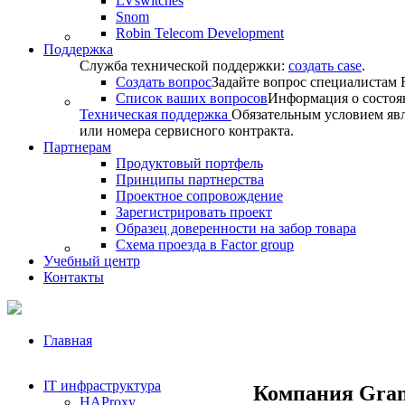
LVswitches
Snom
Robin Telecom Development
Поддержка
Служба технической поддержки:
создать case
.
Создать вопрос
Задайте вопрос специалистам F
Список ваших вопросов
Информация о состоя
Техническая поддержка
Обязательным условием явл
или номера сервисного контракта.
Партнерам
Продуктовый портфель
Принципы партнерства
Проектное сопровождение
Зарегистрировать проект
Образец доверенности на забор товара
Схема проезда в Factor group
Учебный центр
Контакты
Главная
IT инфраструктура
Компания Gran
HAProxy