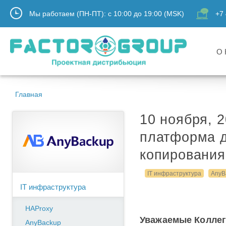
Мы работаем (ПН-ПТ):
с
10:00
до
19:00
(MSK)
+7 
О 
Главная
10 ноября, 
платформа д
копирования
IT инфраструктура
AnyB
IT инфраструктура
HAProxy
Уважаемые Коллег
AnyBackup