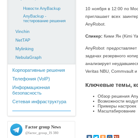
Новости AnyBackup
10 ноября в 12:00 по М
AnyBackup -
приглашает всех заинте
тестирование решения
AnyRobot.
Vinchin
Спикер:
Кими Ян (Kimi Ya
NetTAP
AnyRobot предоставляет
Mylinking
задачах резервного копи
NebulaGraph
анализирует неудавшиеся
Корпоративные решения
Veritas NBU, Commvault и
Телефония (VoIP)
Ключевые темы, к
Информационная
безопасность
Обзор решения An
Возможности моду
Сетевая инфраструктура
Примеры настроек
Масштабирование