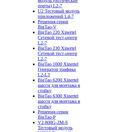
модуль (оптические
порты) L2-7
U2 Тестовый модуль
приложений L4-7
Решения серии
BigTao-V
BigTao 220 Xinertel
Сетевой тест-центр
L2-7
BigTao 230 Xinertel
Сетевой тест-центр
L2-7
BigTao 1000 Xinertel
Генератор трафика
L2-L3
BigTao 6200 Xinertel
шасси для монтажа в
стойку
BigTao 6300 Xinertel
шасси для монтажа в
стойку
Решения серии
BigTao-P
V2-800G-2M-S
Тестовый модуль