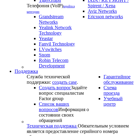
TigerGraph
IXIA / KEYSIGHT /
Телефония (VoIP)
Spirent / Xena
перейти в
Aviz Networks
категорию
Grandstream
Ericsson networks
Networks
Yealink Network
Technology
Yeastar
Fanvil Technology
LVswitches
Snom
Robin Telecom
Development
Поддержка
Служба технической
Гарантийное
поддержки:
создать case
.
обслуживание
Создать вопрос
Задайте
Схема
вопрос специалистам
проезда
Factor group
Учебный
Список ваших
центр
вопросов
Информация о
состоянии своих
обращений
Техническая поддержка
Обязательным условием
является предоставление серийного номера