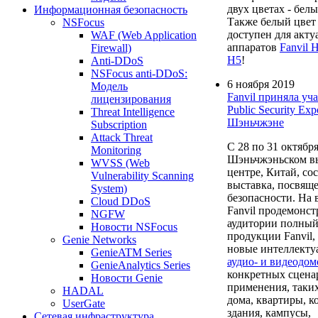
двух цветах - бел
Информационная безопасность
Также белый цвет
NSFocus
доступен для акт
WAF (Web Application
аппаратов
Fanvil 
Firewall)
H5
!
Anti-DDoS
NSFocus anti-DDoS:
6 ноября 2019
Модель
Fanvil приняла уча
лицензирования
Public Security Ex
Threat Intelligence
Шэньчжэне
Subscription
Attack Threat
С 28 по 31 октября
Monitoring
Шэньчжэньском в
WVSS (Web
центре, Китай, сос
Vulnerability Scanning
выставка, посвящ
System)
безопасности. На 
Cloud DDoS
Fanvil продемонс
NGFW
аудитории полный
Новости NSFocus
продукции Fanvil,
Genie Networks
новые интеллект
GenieATM Series
аудио- и видеодо
GenieAnalytics Series
конкретных сцена
Новости Genie
применения, таки
HADAL
дома, квартиры, 
UserGate
здания, кампусы,
Сетевая инфраструктура