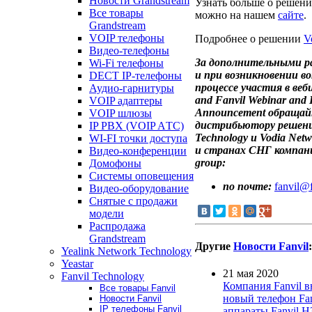
Новости Grandstream
Узнать больше о решени
Все товары
можно на нашем
сайте
.
Grandstream
VOIP телефоны
Подробнее о решении
V
Видео-телефоны
За дополнительными р
Wi-Fi телефоны
и при возникновении во
DECT IP-телефоны
процессе участия в веб
Аудио-гарнитуры
and Fanvil Webinar and 
VOIP адаптеры
Announcement обращай
VOIP шлюзы
дистрибьютору решени
IP PBX (VOIP AТС)
Technology и Vodia Netw
WI-FI точки доступа
и странах СНГ компани
Видео-конференции
group:
Домофоны
Системы оповещения
по почте:
fanvil@f
Видео-оборудование
Снятые с продажи
модели
Распродажа
Grandstream
Другие
Новости Fanvil
:
Yealink Network Technology
Yeastar
21 мая 2020
Fanvil Technology
Компания Fanvil 
Все товары Fanvil
новый телефон Fa
Новости Fanvil
IP телефоны Fanvil
аппараты Fanvil H3