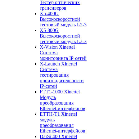
Тестер оптических
трансиверов
X5-400G
Высокоскоростной
тестовый модуль L2-3
X5-800G
Высокоскоростной
тестовый модуль L2-3
X-Vision Xinertel
Система
мониторинга IP-сетей
X-Launch Xinertel
Система
тестирования
производительности
IP-сетей
FTT1-1000 Xinertel
Модуль
преобразования
Ethernet-интерфейсов
ETTH-T1 Xinertel
модуль
преобразования
Ethernet-интерфейсов
DarSi 400 Xinertel