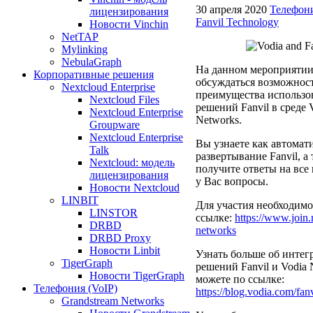
30 апреля 2020
Телефони
лицензирования
Fanvil Technology
Новости Vinchin
NetTAP
Mylinking
NebulaGraph
На данном мероприятии
Корпоративные решения
обсуждаться возможнос
Nextcloud Enterprise
преимущества использо
Nextcloud Files
решений Fanvil в среде 
Nextcloud Enterprise
Networks.
Groupware
Nextcloud Enterprise
Вы узнаете как автомат
Talk
развертывание Fanvil, а
Nextcloud: модель
получите ответы на вс
лицензирования
у Вас вопросы.
Новости Nextcloud
LINBIT
Для участия необходимо
LINSTOR
ссылке:
https://www.join
DRBD
networks
DRBD Proxy
Новости Linbit
Узнать больше об интег
TigerGraph
решений Fanvil и Vodia 
Новости TigerGraph
можете по ссылке:
Телефония (VoIP)
https://blog.vodia.com/fan
Grandstream Networks