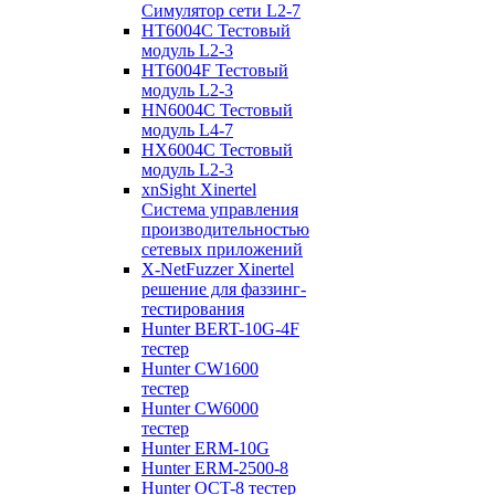
Cимулятор сети L2-7
HT6004C Тестовый
модуль L2-3
HT6004F Тестовый
модуль L2-3
HN6004C Тестовый
модуль L4-7
HX6004C Тестовый
модуль L2-3
xnSight Xinertel
Система управления
производительностью
сетевых приложений
X-NetFuzzer Xinertel
решение для фаззинг-
тестирования
Hunter BERT-10G-4F
тестер
Hunter CW1600
тестер
Hunter CW6000
тестер
Hunter ERM-10G
Hunter ERM-2500-8
Hunter OCT-8 тестер