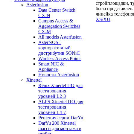
стройплощадки, т
Asterfusion
была представлена
Data Center Switch
линейка телефон
CX-N
XS/XU
.
Campus Access &
Aggregation Switches
CX-M
All models Asterfusion
AsterNOS -
корпоративный
дистрибутив SONiC
Wireless Access Points
Smart NIC &
Appliance
Новости Asterfusion
Xinertel
Renix Xinertel ПО для
тестирования
уровней L2-3
ALPS Xinertel ПО для
тестирования
уровней L4-7
Решения серии DarYu
DarYu 200 Xinertel
шасси для монтажа в
стойку