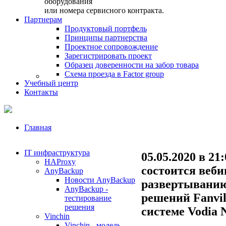
оборудования
или номера сервисного контракта.
Партнерам
Продуктовый портфель
Принципы партнерства
Проектное сопровождение
Зарегистрировать проект
Образец доверенности на забор товара
Схема проезда в Factor group
Учебный центр
Контакты
Главная
IT инфраструктура
05.05.2020 в 21:
HAProxy
состоится веби
AnyBackup
Новости AnyBackup
развертывани
AnyBackup -
решений Fanvil
тестирование
решения
системе Vodia 
Vinchin
Vinchin - модель