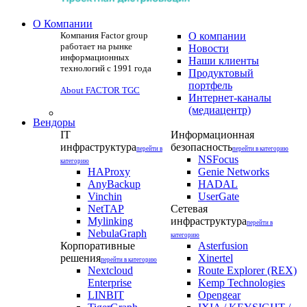
О Компании
Компания Factor group
О компании
работает на рынке
Новости
информационных
Наши клиенты
технологий с 1991 года
Продуктовый
портфель
About FACTOR TGC
Интернет-каналы
(медиацентр)
Вендоры
IT
Информационная
инфраструктура
безопасность
перейти в
перейти в категорию
NSFocus
категорию
HAProxy
Genie Networks
AnyBackup
HADAL
Vinchin
UserGate
NetTAP
Сетевая
Mylinking
инфраструктура
перейти в
NebulaGraph
категорию
Корпоративные
Asterfusion
решения
Xinertel
перейти в категорию
Nextcloud
Route Explorer (REX)
Enterprise
Kemp Technologies
LINBIT
Opengear