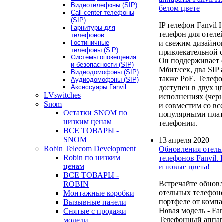
Видеотелефоны (SIP)
белом цвете
Call-center телефоны
(SIP)
IP телефон Fanvil 
Гарнитуры для
телефон для отеле
телефонов
и свежим дизайно
Гостиничные
телефоны (SIP)
привлекательной 
Системы оповещения
Он поддерживает 
и безопасности (SIP)
Мбит/сек, два SIP 
Видеодомофоны (SIP)
также PoE. Телефо
Аудиодомофоны (SIP)
доступен в двух ц
Аксессуары Fanvil
LVswitches
исполнениях (черн
Snom
и совместим со вс
Остатки SNOM по
популярными пла
низким ценам
телефонии.
ВСЕ ТОВАРЫ -
SNOM
13 апреля 2020
Robin Telecom Development
Обновления отел
Robin по низким
телефонов Fanvil.
ценам
и новые цвета!
ВСЕ ТОВАРЫ -
Встречайте обнов
ROBIN
отельных телефон
Монтажные коробки
портфеле от компа
Вызывные панели
Новая модель - Fa
Снятые с продажи
Телефонный аппар
модели