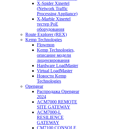
X-Spider Xinertel
(Network Traffic
Processing Appliance)
X-Marble Xinertel
тестер PoE
оборудования
Route Explorer (REX)
Kemp Technologies
Flowmon
Kemp Technologies,
описание модели
лицензирования
Hardware LoadMaster
Virtual LoadMaster
Новости Kemp
Technologies
Opengear
Распродажа Opengear
2024
ACM7000 REMOTE
SITE GATEWAY
ACM7000-L
RESILIENCE
GATEWAY
CM7100 CONSOLE