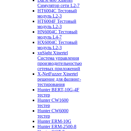
DarSi 400 Xinertel
Cимулятор сети L2-7
HT6004C Тестовый
модуль L2-3
HT6004F Тестовый
модуль L2-3
HN6004C Тестовый
модуль L4-7
HX6004C Тестовый
модуль L2-3
xnSight Xinertel
Система управления
производительностью
сетевых приложений
X-NetFuzzer Xinertel
решение для фаззинг-
тестирования
Hunter BERT-10G-4F
тестер
Hunter CW1600
тестер
Hunter CW6000
тестер
Hunter ERM-10G
Hunter ERM-2500-8