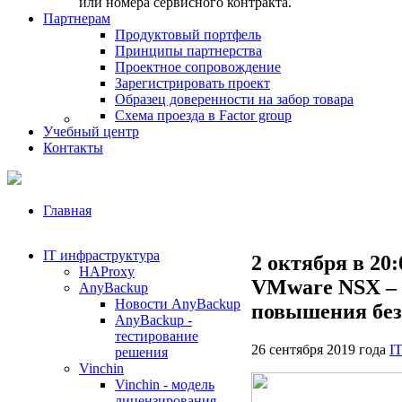
или номера сервисного контракта.
Партнерам
Продуктовый портфель
Принципы партнерства
Проектное сопровождение
Зарегистрировать проект
Образец доверенности на забор товара
Схема проезда в Factor group
Учебный центр
Контакты
Главная
IT инфраструктура
2 октября в 20
HAProxy
VMware NSX – 
AnyBackup
Новости AnyBackup
повышения без
AnyBackup -
тестирование
26 сентября 2019 года
I
решения
Vinchin
Vinchin - модель
лицензирования