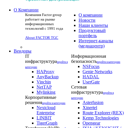
О Компании
Компания Factor group
О компании
работает на рынке
Новости
информационных
Наши клиенты
технологий с 1991 года
Продуктовый
портфель
About FACTOR TGC
Интернет-каналы
(медиацентр)
Вендоры
IT
Информационная
инфраструктура
безопасность
перейти в
перейти в категорию
NSFocus
категорию
HAProxy
Genie Networks
AnyBackup
HADAL
Vinchin
UserGate
NetTAP
Сетевая
Mylinking
инфраструктура
перейти в
Корпоративные
категорию
решения
Asterfusion
перейти в категорию
Nextcloud
Xinertel
Enterprise
Route Explorer (REX)
LINBIT
Kemp Technologies
TigerGraph
Opengear