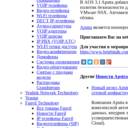
Grandstream
В AOS 3.1 Apstra добав
VOIP телефоны
политик безопасности д
Видео-телефоны
VMware NSX. Автоматиз
Wi-Fi телефоны
облака.
DECT IP-телефоны
Аудио-гарнитуры
Apstra
является пионером 
VOIP адаптеры
VOIP шлюзы
Приглашаем Вас на веб
IP PBX (VOIP AТС)
WI-FI точки доступа
Для участия в меропр
Видео-конференции
https://www.brighttalk.c
Домофоны
Системы оповещения
Видео-оборудование
Снятые с продажи
Другие
Новости Apstra
модели
Распродажа
Новый релиз Apstr
Grandstream
сетевой инфрастр
Yealink Network Technology
Yeastar
Компания Apstra 
Fanvil Technology
комплексной авто
Все товары Fanvil
данных, внедрив 
Новости Fanvil
усовершенствовани
IP телефоны Fanvil
Cloud).
Видеотелефоны (SIP)