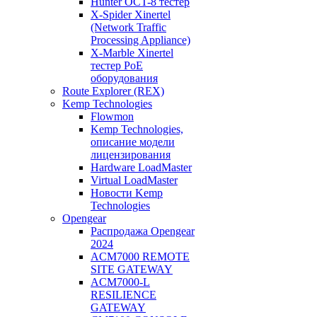
Hunter OCT-8 тестер
X-Spider Xinertel
(Network Traffic
Processing Appliance)
X-Marble Xinertel
тестер PoE
оборудования
Route Explorer (REX)
Kemp Technologies
Flowmon
Kemp Technologies,
описание модели
лицензирования
Hardware LoadMaster
Virtual LoadMaster
Новости Kemp
Technologies
Opengear
Распродажа Opengear
2024
ACM7000 REMOTE
SITE GATEWAY
ACM7000-L
RESILIENCE
GATEWAY