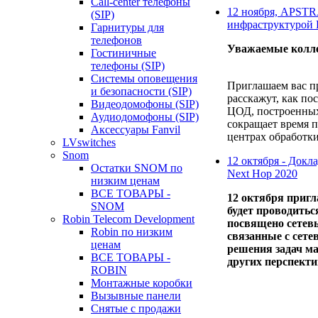
Call-center телефоны
12 ноября, APSTR
(SIP)
инфраструктурой 
Гарнитуры для
телефонов
Уважаемые колле
Гостиничные
телефоны (SIP)
Системы оповещения
Приглашаем вас п
и безопасности (SIP)
расскажут, как по
Видеодомофоны (SIP)
ЦОД, построенных
Аудиодомофоны (SIP)
сокращает время 
Аксессуары Fanvil
центрах обработк
LVswitches
Snom
12 октября - Докл
Остатки SNOM по
Next Hop 2020
низким ценам
ВСЕ ТОВАРЫ -
12 октября
пригл
SNOM
будет проводиться
Robin Telecom Development
посвящено сетевы
Robin по низким
связанные с сете
ценам
решения задач ма
ВСЕ ТОВАРЫ -
других перспекти
ROBIN
Монтажные коробки
Вызывные панели
Снятые с продажи