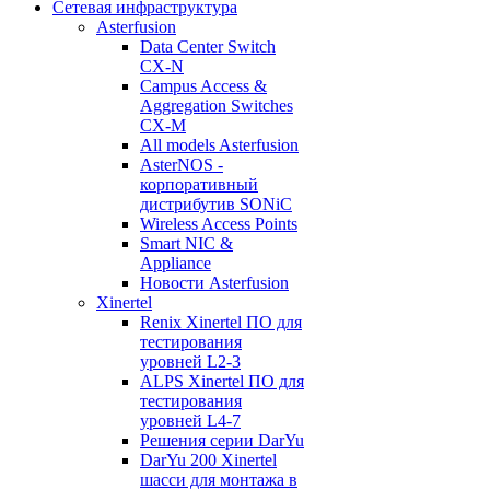
Сетевая инфраструктура
Asterfusion
Data Center Switch
CX-N
Campus Access &
Aggregation Switches
CX-M
All models Asterfusion
AsterNOS -
корпоративный
дистрибутив SONiC
Wireless Access Points
Smart NIC &
Appliance
Новости Asterfusion
Xinertel
Renix Xinertel ПО для
тестирования
уровней L2-3
ALPS Xinertel ПО для
тестирования
уровней L4-7
Решения серии DarYu
DarYu 200 Xinertel
шасси для монтажа в