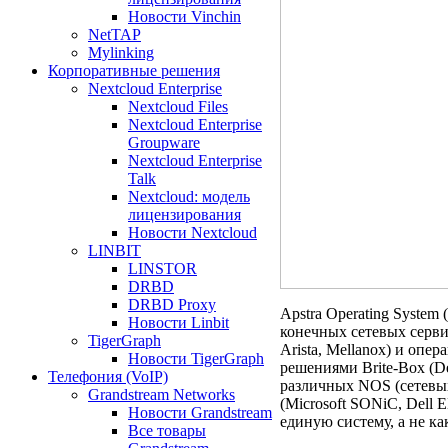
Новости Vinchin
NetTAP
Mylinking
Корпоративные решения
Nextcloud Enterprise
Nextcloud Files
Nextcloud Enterprise
Groupware
Nextcloud Enterprise
Talk
Nextcloud: модель
лицензирования
Новости Nextcloud
LINBIT
LINSTOR
DRBD
DRBD Proxy
Apstra Operating System
Новости Linbit
конечных сетевых серви
TigerGraph
Arista, Mellanox) и оп
Новости TigerGraph
решениями Brite-Box (
Телефония (VoIP)
различных NOS (сетевы
Grandstream Networks
(Microsoft SONiC, Dell
Новости Grandstream
единую систему, а не к
Все товары