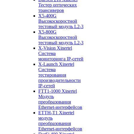
Тестер оптических
трансиверов
X5-400G
Высокоскоростной
тестовый модуль L2-3
X5-800G
Высокоскоростной
тестовый модуль L2-3
X-Vision Xinertel
Система
мониторинга IP-сетей
X-Launch Xinertel
Система
тестирования
производительности
IP-сетей
FTT1-1000 Xinertel
Модуль
преобразования
Ethernet-интерфейсов
ETTH-T1 Xinertel
модуль
преобразования
Ethernet-интерфейсов