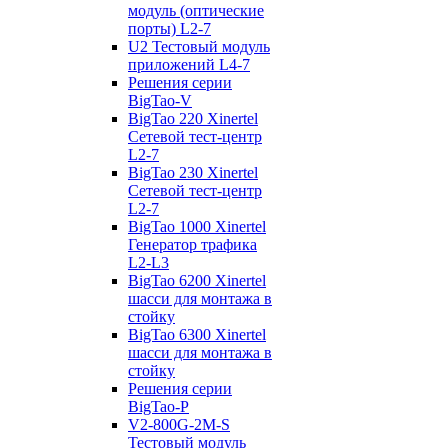
модуль (оптические
порты) L2-7
U2 Тестовый модуль
приложений L4-7
Решения серии
BigTao-V
BigTao 220 Xinertel
Сетевой тест-центр
L2-7
BigTao 230 Xinertel
Сетевой тест-центр
L2-7
BigTao 1000 Xinertel
Генератор трафика
L2-L3
BigTao 6200 Xinertel
шасси для монтажа в
стойку
BigTao 6300 Xinertel
шасси для монтажа в
стойку
Решения серии
BigTao-P
V2-800G-2M-S
Тестовый модуль