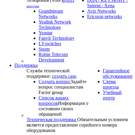
Телефония (VoIP)
IXIA / KEYSIGHT /
перейти в
Spirent / Xena
категорию
Grandstream
Aviz Networks
Networks
Ericsson networks
Yealink Network
Technology
Yeastar
Fanvil Technology
LVswitches
Snom
Robin Telecom
Development
Поддержка
Служба технической
Гарантийное
поддержки:
создать case
.
обслуживание
Создать вопрос
Задайте
Схема
вопрос специалистам
проезда
Factor group
Учебный
Список ваших
центр
вопросов
Информация о
состоянии своих
обращений
Техническая поддержка
Обязательным условием
является предоставление серийного номера
оборудования