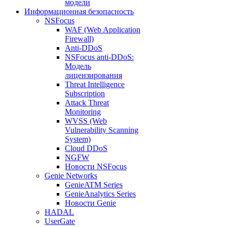
модели
Информационная безопасность
NSFocus
WAF (Web Application
Firewall)
Anti-DDoS
NSFocus anti-DDoS:
Модель
лицензирования
Threat Intelligence
Subscription
Attack Threat
Monitoring
WVSS (Web
Vulnerability Scanning
System)
Cloud DDoS
NGFW
Новости NSFocus
Genie Networks
GenieATM Series
GenieAnalytics Series
Новости Genie
HADAL
UserGate