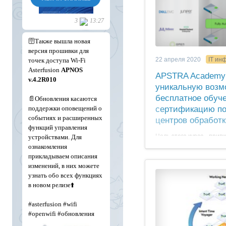
the Cloud).
22 апреля 2020
IT ин
APSTRA Academy 
уникальную возм
бесплатное обуч
сертификацию по
центров обработ
Цель этого курса - прив
инженерам и оператора
центров обработки данн
помощью
Apstra
Operati
курсе слушатели получа
эксплуатации и управле
системой
Apstra
AOS Int
получат представление
центра обработки данны
Networking и индивидуа