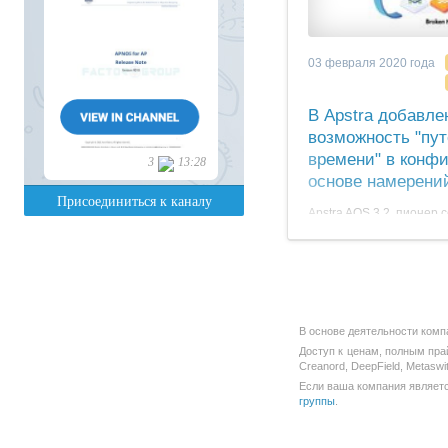
песочницы для практич
занятий.
03 февраля 2020 года
В Apstra добавле
возможность "пу
времени" в конфи
основе намерени
Apstra AOS 3.2, пионер 
основанных на намерени
операционную систему 
Intent Time Voyager. Эт
администраторам сети 
времени» или восстана
конфигурацию сети.
В основе деятельности комп
Доступ к ценам, полным пра
Creanord, DeepField, Metasw
Если ваша компания является
группы
.