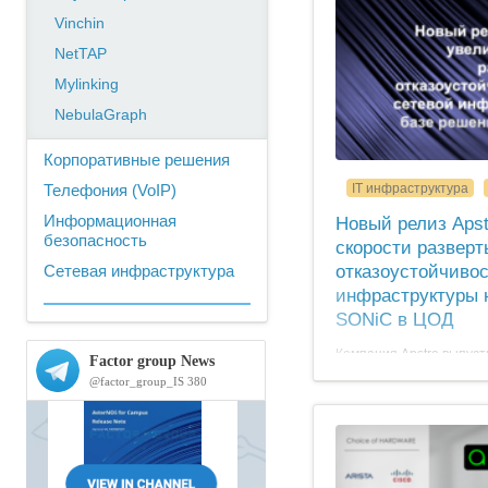
Vinchin
NetTAP
Mylinking
NebulaGraph
Корпоративные решения
Телефония (VoIP)
IT инфраструктура
Информационная
Новый релиз Apst
безопасность
скорости разверт
Сетевая инфраструктура
отказоустойчивос
инфраструктуры 
SONiC в ЦОД
Компания Apstra выпус
своего решения Apstra 
автоматизации сетевой
современных центров о
значительное количест
функциональных усовер
архитектуры SONiC (Soft