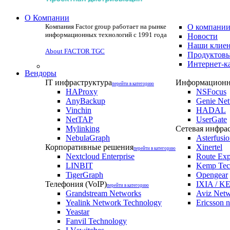
О Компании
Компания Factor group работает на рынке
О компани
информационных технологий с 1991 года
Новости
Наши клие
About FACTOR TGC
Продуктовы
Интернет-к
Вендоры
IT инфраструктура
Информационна
перейти в категорию
HAProxy
NSFocus
AnyBackup
Genie Ne
Vinchin
HADAL
NetTAP
UserGate
Mylinking
Сетевая инфра
NebulaGraph
Asterfusi
Корпоративные решения
Xinertel
перейти в категорию
Nextcloud Enterprise
Route Exp
LINBIT
Kemp Tec
TigerGraph
Opengear
Телефония (VoIP)
IXIA / KE
перейти в категорию
Grandstream Networks
Aviz Net
Yealink Network Technology
Ericsson 
Yeastar
Fanvil Technology