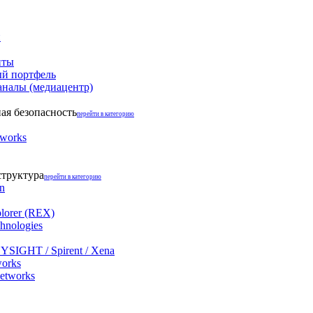
и
нты
й портфель
аналы (медиацентр)
я безопасность
перейти в категорию
tworks
структура
перейти в категорию
on
lorer (REX)
hnologies
YSIGHT / Spirent / Xena
works
networks