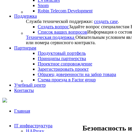
LVswitches
Snom
Robin Telecom Development
Поддержка
Служба технической поддержки:
создать case
.
Создать вопрос
Задайте вопрос специалистам F
Список ваших вопросов
Информация о состоя
Техническая поддержка
Обязательным условием явл
или номера сервисного контракта.
Партнерам
Продуктовый портфель
Принципы партнерства
Проектное сопровождение
Зарегистрировать проект
Образец доверенности на забор товара
Схема проезда в Factor group
Учебный центр
Контакты
Главная
IT инфраструктура
Безопасность и
HAProxy