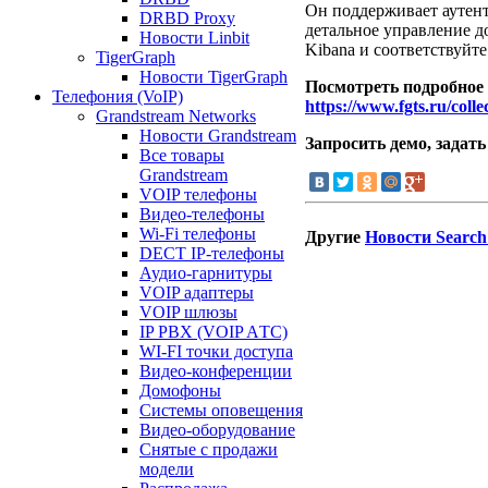
Он поддерживает аутент
DRBD Proxy
детальное управление д
Новости Linbit
Kibana и соответствуйт
TigerGraph
Новости TigerGraph
Посмотреть подробное
Телефония (VoIP)
https://www.fgts.ru/coll
Grandstream Networks
Новости Grandstream
Запросить демо, задать
Все товары
Grandstream
VOIP телефоны
Видео-телефоны
Wi-Fi телефоны
Другие
Новости Search
DECT IP-телефоны
Аудио-гарнитуры
VOIP адаптеры
VOIP шлюзы
IP PBX (VOIP AТС)
WI-FI точки доступа
Видео-конференции
Домофоны
Системы оповещения
Видео-оборудование
Снятые с продажи
модели