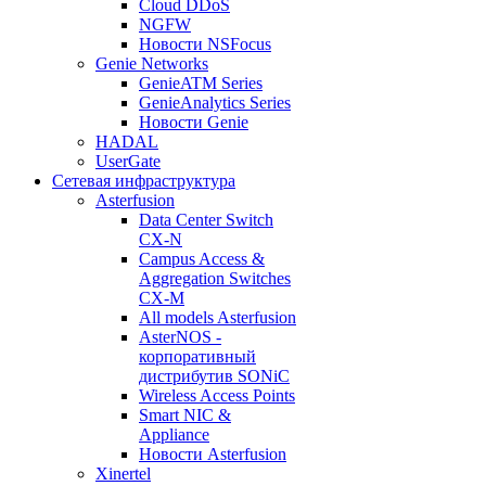
Cloud DDoS
NGFW
Новости NSFocus
Genie Networks
GenieATM Series
GenieAnalytics Series
Новости Genie
HADAL
UserGate
Сетевая инфраструктура
Asterfusion
Data Center Switch
CX-N
Campus Access &
Aggregation Switches
CX-M
All models Asterfusion
AsterNOS -
корпоративный
дистрибутив SONiC
Wireless Access Points
Smart NIC &
Appliance
Новости Asterfusion
Xinertel