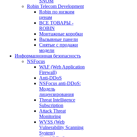
SNOM
Robin Telecom Development
Robin по низким
ценам
ВСЕ ТОВАРЫ -
ROBIN
Монтажные коробки
Вызывные панели
Снятые с продажи
модели
Информационная безопасность
NSFocus
WAF (Web Application
Firewall)
Anti-DDoS
NSFocus anti-DDoS:
Модель
лицензирования
Threat Intelligence
Subscription
Attack Threat
Monitoring
WVSS (Web
Vulnerability Scanning
System)