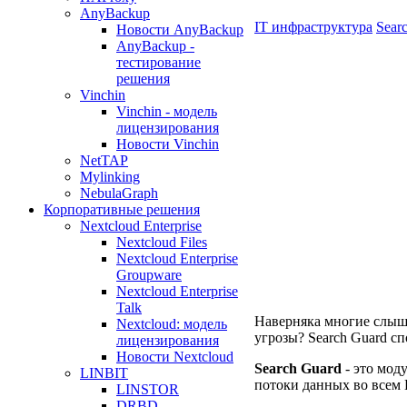
AnyBackup
IT инфраструктура
Sear
Новости AnyBackup
AnyBackup -
тестирование
решения
Vinchin
Vinchin - модель
лицензирования
Новости Vinchin
NetTAP
Mylinking
NebulaGraph
Корпоративные решения
Nextcloud Enterprise
Nextcloud Files
Nextcloud Enterprise
Groupware
Nextcloud Enterprise
Talk
Наверняка многие слыша
Nextcloud: модель
угрозы? Search Guard с
лицензирования
Новости Nextcloud
Search Guard
- это мод
LINBIT
потоки данных во всем El
LINSTOR
DRBD