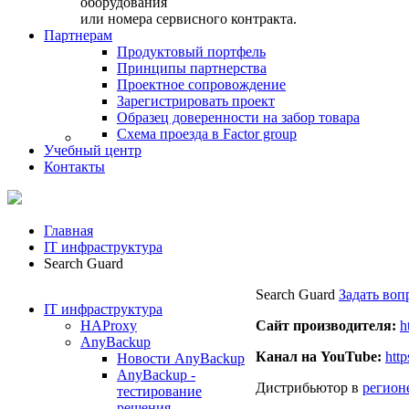
оборудования
или номера сервисного контракта.
Партнерам
Продуктовый портфель
Принципы партнерства
Проектное сопровождение
Зарегистрировать проект
Образец доверенности на забор товара
Схема проезда в Factor group
Учебный центр
Контакты
Главная
IT инфраструктура
Search Guard
Search Guard
Задать воп
IT инфраструктура
HAProxy
Сайт производителя:
h
AnyBackup
Канал на YouTube:
htt
Новости AnyBackup
AnyBackup -
Дистрибьютор в
регион
тестирование
решения