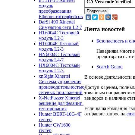
ETTH-T1 Xinertel
CA Veracode Verified
модуль
преобразования
Ethernet-интерфейсов
DarSi 400 Xinertel
Cимулятор сети L2-7
Лента новостей
HT6004C Тестовый
модуль L2-3
Безопасность и опо
HT6004F Тестовый
модуль L2-3
Наверняка многие 
HN6004C Тестовый
предотвратить эти
модуль L4-7
HX6004C Тестовый
Search Guard
модуль L2-3
xnSight Xinertel
В основе деятельности 
Система управления
производительностью
Доступ к ценам, полным
сетевых приложений
товарным направлениям, 
X-NetFuzzer Xinertel
вендоров и наличие ста
решение для фаззинг-
Если ваша компания явля
тестирования
отправьте запрос на
ema
Hunter BERT-10G-4F
тестер
Hunter CW1600
тестер