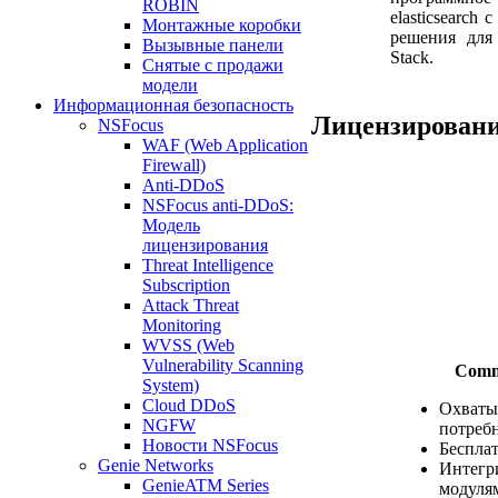
ROBIN
elasticsearch 
Монтажные коробки
решения для 
Вызывные панели
Stack.
Снятые с продажи
модели
Информационная безопасность
Лицензирован
NSFocus
WAF (Web Application
Firewall)
Anti-DDoS
NSFocus anti-DDoS:
Модель
лицензирования
Threat Intelligence
Subscription
Attack Threat
Monitoring
WVSS (Web
Vulnerability Scanning
Comm
System)
Cloud DDoS
Охваты
NGFW
потреб
Новости NSFocus
Беспла
Genie Networks
Интегр
GenieATM Series
модулям