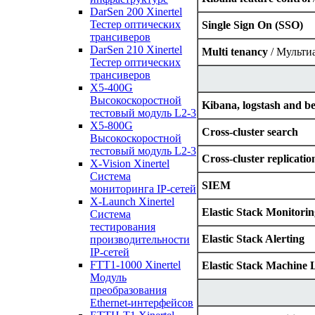
DarSen 200 Xinertel
Тестер оптических
Single Sign On (SSO)
трансиверов
DarSen 210 Xinertel
Multi tenancy
/ Мульти
Тестер оптических
трансиверов
X5-400G
Высокоскоростной
Kibana, logstash and be
тестовый модуль L2-3
X5-800G
Cross-cluster search
Высокоскоростной
тестовый модуль L2-3
Cross-cluster replicatio
X-Vision Xinertel
Система
SIEM
мониторинга IP-сетей
X-Launch Xinertel
Elastic Stack Monitorin
Система
тестирования
Elastic Stack Alerting
производительности
IP-сетей
FTT1-1000 Xinertel
Elastic Stack Machine 
Модуль
преобразования
Ethernet-интерфейсов