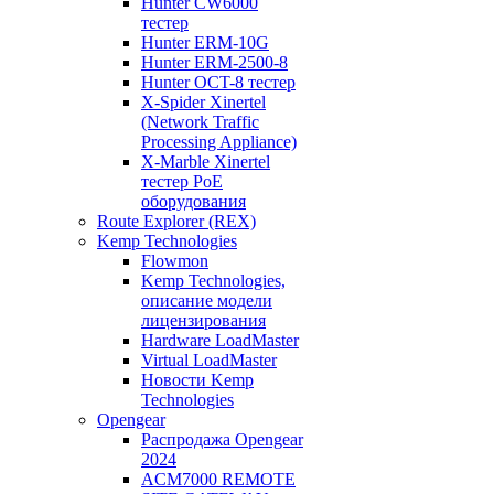
Hunter CW6000
тестер
Hunter ERM-10G
Hunter ERM-2500-8
Hunter OCT-8 тестер
X-Spider Xinertel
(Network Traffic
Processing Appliance)
X-Marble Xinertel
тестер PoE
оборудования
Route Explorer (REX)
Kemp Technologies
Flowmon
Kemp Technologies,
описание модели
лицензирования
Hardware LoadMaster
Virtual LoadMaster
Новости Kemp
Technologies
Opengear
Распродажа Opengear
2024
ACM7000 REMOTE