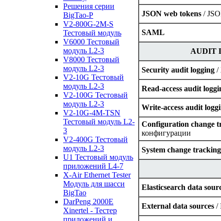
Решения серии
JSON web tokens
/ JSO
BigTao-P
V2-800G-2M-S
SAML
Тестовый модуль
V6000 Тестовый
модуль L2-3
AUDIT
V8000 Тестовый
модуль L2-3
Security audit logging
/
V2-10G Тестовый
модуль L2-3
Read-access audit logg
V2-100G Тестовый
модуль L2-3
Write-access audit logg
V2-10G-4M-TSN
Тестовый модуль L2-
Configuration change 
3
конфигурации
V2-400G Тестовый
модуль L2-3
System change trackin
U1 Тестовый модуль
приложений L4-7
X-Air Ethernet Tester
Модуль для шасси
Elasticsearch data sour
BigTao
DarPeng 2000E
External data sources
/
Xinertel - Тестер
приложений и