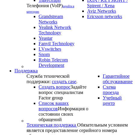
TigerGraph
IXIA / KEYSIGHT /
Телефония (VoIP)
Spirent / Xena
перейти в
Aviz Networks
категорию
Grandstream
Ericsson networks
Networks
Yealink Network
Technology
Yeastar
Fanvil Technology
LVswitches
Snom
Robin Telecom
Development
Поддержка
Служба технической
Гарантийное
поддержки:
создать case
.
обслуживание
Создать вопрос
Задайте
Схема
вопрос специалистам
проезда
Factor group
Учебный
Список ваших
центр
вопросов
Информация о
состоянии своих
обращений
Техническая поддержка
Обязательным условием
является предоставление серийного номера