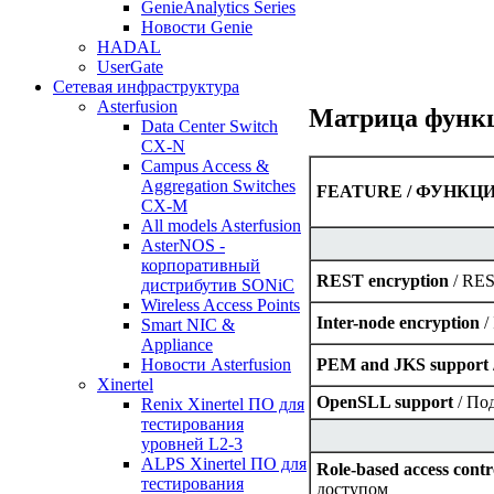
GenieAnalytics Series
Новости Genie
HADAL
UserGate
Сетевая инфраструктура
Asterfusion
Матрица функ
Data Center Switch
CX-N
Campus Access &
Aggregation Switches
FEATURE / ФУНКЦ
CX-M
All models Asterfusion
AsterNOS -
корпоративный
REST encryption
/ RE
дистрибутив SONiC
Wireless Access Points
Inter-node encryption
/
Smart NIC &
Appliance
PEM and JKS support
Новости Asterfusion
Xinertel
OpenSLL support
/ По
Renix Xinertel ПО для
тестирования
уровней L2-3
ALPS Xinertel ПО для
Role-based access contr
тестирования
доступом