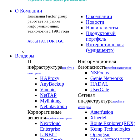
О Компании
Компания Factor group
О компании
работает на рынке
Новости
информационных
Наши клиенты
технологий с 1991 года
Продуктовый
портфель
About FACTOR TGC
Интернет-каналы
(медиацентр)
Вендоры
IT
Информационная
инфраструктура
безопасность
перейти в
перейти в категорию
NSFocus
категорию
HAProxy
Genie Networks
AnyBackup
HADAL
Vinchin
UserGate
NetTAP
Сетевая
Mylinking
инфраструктура
перейти в
NebulaGraph
категорию
Корпоративные
Asterfusion
решения
Xinertel
перейти в категорию
Nextcloud
Route Explorer (REX)
Enterprise
Kemp Technologies
LINBIT
Opengear