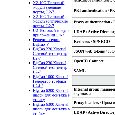
использованием Basic 
X2-10G Тестовый
модуль (медные
PKI authentication
/ PK
порты) L2-7
X2-10G Тестовый
модуль (оптические
Proxy authentication
/ 
порты) L2-7
U2 Тестовый модуль
LDAP / Active Director
приложений L4-7
Решения серии
Kerberos / SPNEGO
BigTao-V
BigTao 220 Xinertel
JSON web tokens
/ JSO
Сетевой тест-центр
L2-7
OpenID Connect
BigTao 230 Xinertel
Сетевой тест-центр
SAML
L2-7
BigTao 1000 Xinertel
Генератор трафика
L2-L3
Internal group manag
BigTao 6200 Xinertel
группами
шасси для монтажа в
стойку
Proxy headers
/ Прокс
BigTao 6300 Xinertel
шасси для монтажа в
LDAP / Active Director
стойку