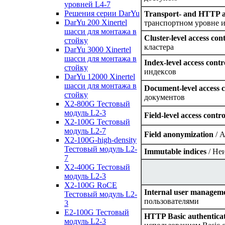
уровней L4-7
Решения серии DarYu
Transport- and HTTP ac
DarYu 200 Xinertel
транспортном уровне 
шасси для монтажа в
Cluster-level access con
стойку
кластера
DarYu 3000 Xinertel
шасси для монтажа в
Index-level access contr
стойку
индексов
DarYu 12000 Xinertel
шасси для монтажа в
Document-level access c
стойку
документов
X2-800G Тестовый
модуль L2-3
Field-level access contro
X2-100G Тестовый
модуль L2-7
Field anonymization
/ 
X2-100G-high-density
Тестовый модуль L2-
Immutable indices
/ Не
7
X2-400G Тестовый
модуль L2-3
X2-100G RoCE
Internal user managem
Тестовый модуль L2-
пользователями
3
E2-100G Тестовый
HTTP Basic authentica
модуль L2-3