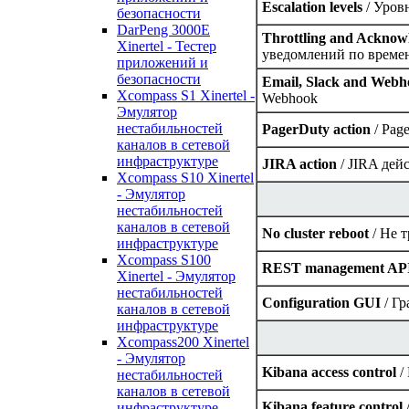
Escalation levels
/ Уров
безопасности
DarPeng 3000E
Throttling and Acknow
Xinertel - Тестер
уведомлений по време
приложений и
безопасности
Email, Slack and Webh
Xcompass S1 Xinertel -
Webhook
Эмулятор
нестабильностей
PagerDuty action
/ Pag
каналов в сетевой
инфраструктуре
JIRA action
/ JIRA дей
Xcompass S10 Xinertel
- Эмулятор
нестабильностей
каналов в сетевой
No cluster reboot
/ Не 
инфраструктуре
Xcompass S100
REST management AP
Xinertel - Эмулятор
нестабильностей
Configuration GUI
/ Г
каналов в сетевой
инфраструктуре
Xcompass200 Xinertel
- Эмулятор
Kibana access control
/
нестабильностей
каналов в сетевой
Kibana feature control
инфраструктуре