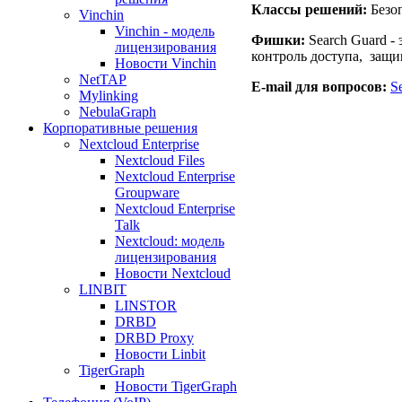
Классы решений:
Безоп
Vinchin
Vinchin - модель
Фишки:
Search Guard -
лицензирования
контроль доступа, защищ
Новости Vinchin
NetTAP
E-mail для вопросов:
S
Mylinking
NebulaGraph
Корпоративные решения
Nextcloud Enterprise
Nextcloud Files
Nextcloud Enterprise
Groupware
Nextcloud Enterprise
Talk
Nextcloud: модель
лицензирования
Новости Nextcloud
LINBIT
LINSTOR
DRBD
DRBD Proxy
Новости Linbit
TigerGraph
Новости TigerGraph