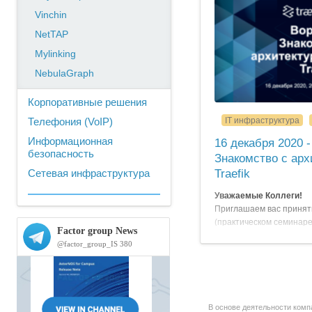
Vinchin
NetTAP
Mylinking
NebulaGraph
Корпоративные решения
Телефония (VoIP)
IT инфраструктура
Информационная
16 декабря 2020 
безопасность
Знакомство с ар
Сетевая инфраструктура
Traefik
Уважаемые Коллеги!
Приглашаем вас принят
(практическом семинаре
с решением Traefik, в 
компании Traefik Labs,
вам о работе решения, 
после его запуска и пр
основных элементов Trae
В основе деятельности комп