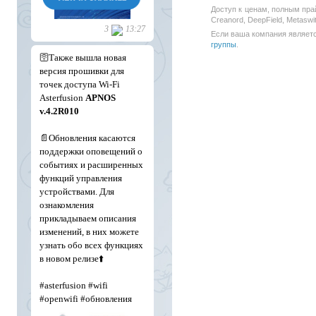
Доступ к ценам, полным пра
Creanord, DeepField, Metasw
Если ваша компания является
группы
.