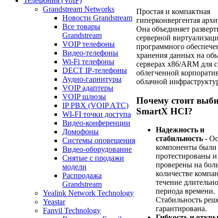
Телефония (VoIP)
Grandstream Networks
Простая и компактная
Новости Grandstream
гиперконвергентая архи
Все товары
Она объединяет развер
Grandstream
серверной виртуализац
VOIP телефоны
программного обеспече
Видео-телефоны
хранения данных на об
Wi-Fi телефоны
серверах x86/ARM для с
DECT IP-телефоны
облегченной корпорати
Аудио-гарнитуры
облачной инфраструкту
VOIP адаптеры
VOIP шлюзы
Почему стоит выб
IP PBX (VOIP AТС)
SmartX HCI?
WI-FI точки доступа
Видео-конференции
Надежность и
Домофоны
стабильность
- О
Системы оповещения
компоненты были
Видео-оборудование
протестированы и
Снятые с продажи
проверены на бол
модели
количестве компа
Распродажа
течение длительн
Grandstream
периода времени.
Yealink Network Technology
Стабильность реш
Yeastar
гарантирована.
Fanvil Technology
Гибкость и откр