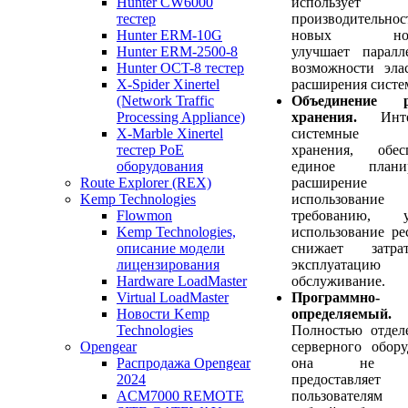
использует
Hunter CW6000
производительнос
тестер
новых носи
Hunter ERM-10G
улучшает паралл
Hunter ERM-2500-8
возможности эла
Hunter OCT-8 тестер
расширения систе
X-Spider Xinertel
Объединение р
(Network Traffic
хранения.
Интег
Processing Appliance)
системные р
X-Marble Xinertel
хранения, обесп
тестер PoE
единое планир
оборудования
расширен
Route Explorer (REX)
использова
Kemp Technologies
требованию, у
Flowmon
использование ре
Kemp Technologies,
снижает затр
описание модели
эксплуата
лицензирования
обслуживание.
Hardware LoadMaster
Программно-
Virtual LoadMaster
определяемый.
Новости Kemp
Полностью отдел
Technologies
серверного обору
Opengear
она не т
Распродажа Opengear
предоставляет
2024
пользователям
ACM7000 REMOTE