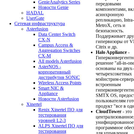
GenieAnalytics Series
передовыми
Новости Genie
компонентами, вк
HADAL
асинхронную
UserGate
репликацию, Intra-
Сетевая инфраструктура
MetroX, сеть и
Asterfusion
безопасность.
Data Center Switch
Поддерживает дру
CX-N
гипервизоры от V
Campus Access &
Citrix и др.
Aggregation Switches
Halo Appliance
-
CX-M
Гиперконвергентн
All models Asterfusion
решение "all-in-one
AsterNOS -
основаны на двух-
корпоративный
четырехсокетных
дистрибутив SONiC
мэйнстрим-сервер
Wireless Access Points
встроенным
Smart NIC &
гиперконвергент
Appliance
SMTX OS, предос
Новости Asterfusion
пользователям го
Xinertel
продукт "все в од
Renix Xinertel ПО для
CloudTower
- это
тестирования
централизованное
уровней L2-3
унифицированное
ALPS Xinertel ПО для
программное обес
тестирования
для управления