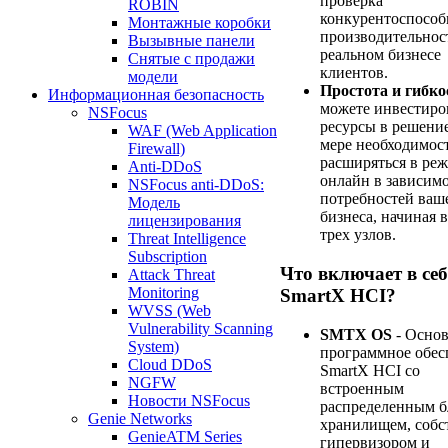
проверка
ROBIN
конкурентоспособ
Монтажные коробки
производительнос
Вызывные панели
реальном бизнесе
Снятые с продажи
клиентов.
модели
Простота и гибко
Информационная безопасность
можете инвестиро
NSFocus
ресурсы в решени
WAF (Web Application
мере необходимос
Firewall)
расширяться в ре
Anti-DDoS
онлайн в зависимо
NSFocus anti-DDoS:
потребностей ваш
Модель
бизнеса, начиная в
лицензирования
трех узлов.
Threat Intelligence
Subscription
Что включает в се
Attack Threat
Monitoring
SmartX HCI?
WVSS (Web
Vulnerability Scanning
SMTX OS
- Осно
System)
программное обес
Cloud DDoS
SmartX HCI со
NGFW
встроенным
Новости NSFocus
распределенным 
Genie Networks
хранилищем, соб
GenieATM Series
гипервизором и