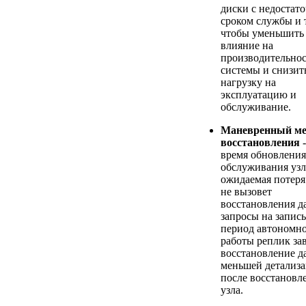
диски с недостат
сроком службы и т
чтобы уменьшить
влияние на
производительнос
системы и снизит
нагрузку на
эксплуатацию и
обслуживание.
Маневренный ме
восстановления
-
время обновления
обслуживания узл
ожидаемая потеря
не вызовет
восстановления д
запросы на запись
период автономн
работы реплик за
восстановление д
меньшей детализ
после восстановл
узла.