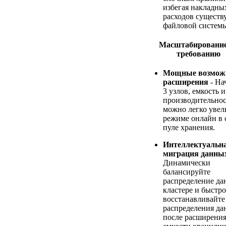
избегая накладны
расходов сущест
файловой системы
Масштабирование
требованию
Мощные возмож
расширения
- На
3 узлов, емкость и
производительнос
можно легко увел
режиме онлайн в
пуле хранения.
Интеллектуальн
миграция данны
Динамически
балансируйте
распределение да
кластере и быстро
восстанавливайте
распределения д
после расширени