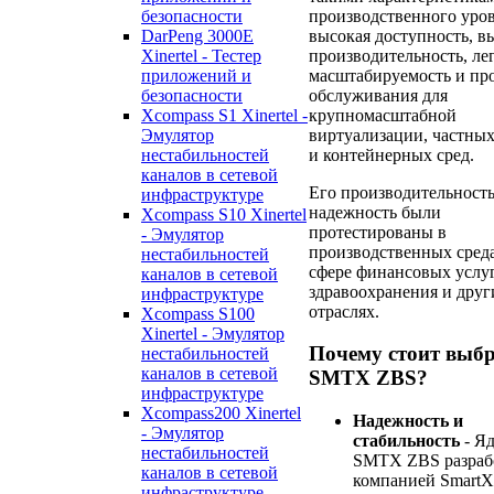
производственного уров
безопасности
высокая доступность, в
DarPeng 3000E
производительность, ле
Xinertel - Тестер
масштабируемость и пр
приложений и
обслуживания для
безопасности
крупномасштабной
Xcompass S1 Xinertel -
виртуализации, частных
Эмулятор
и контейнерных сред.
нестабильностей
каналов в сетевой
Его производительность
инфраструктуре
надежность были
Xcompass S10 Xinertel
протестированы в
- Эмулятор
производственных сред
нестабильностей
сфере финансовых услуг
каналов в сетевой
здравоохранения и друг
инфраструктуре
отраслях.
Xcompass S100
Xinertel - Эмулятор
Почему стоит выб
нестабильностей
каналов в сетевой
SMTX ZBS?
инфраструктуре
Xcompass200 Xinertel
Надежность и
- Эмулятор
стабильность
- Я
нестабильностей
SMTX ZBS разраб
каналов в сетевой
компанией SmartX
инфраструктуре