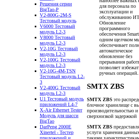
наиболее важных
Решения серии
для персонала по
BigTao-P
эксплуатации и
V2-800G-2M-S
обслуживанию ИТ
Тестовый модуль
Обновление
V6000 Тестовый
программного
модуль L2-3
обеспечения Smar
V8000 Тестовый
одним щелчком 
модуль L2-3
обеспечивает пол
V2-10G Тестовый
автоматическое
модуль L2-3
обновление без
V2-100G Тестовый
прерывания работ
модуль L2-3
позволяет избежат
V2-10G-4M-TSN
ручных операций.
Тестовый модуль L2-
3
SMTX ZBS
V2-400G Тестовый
модуль L2-3
U1 Тестовый модуль
SMTX ZBS
это распред
приложений L4-7
блочное хранилище с в
X-Air Ethernet Tester
производительностью и
Модуль для шасси
сверхнизкой задержкой
BigTao
SMTX ZBS
предоставл
DarPeng 2000E
услуги хранения данных
Xinertel - Тестер
такими характеристика
приложений и