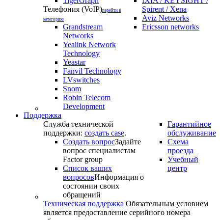
TigerGraph
IXIA / KEYSIGHT /
Телефония (VoIP)
Spirent / Xena
перейти в
Aviz Networks
категорию
Grandstream
Ericsson networks
Networks
Yealink Network
Technology
Yeastar
Fanvil Technology
LVswitches
Snom
Robin Telecom
Development
Поддержка
Служба технической
Гарантийное
поддержки:
создать case
.
обслуживание
Создать вопрос
Задайте
Схема
вопрос специалистам
проезда
Factor group
Учебный
Список ваших
центр
вопросов
Информация о
состоянии своих
обращений
Техническая поддержка
Обязательным условием
является предоставление серийного номера