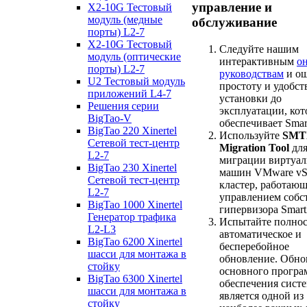
управление и
X2-10G Тестовый
модуль (медные
обслуживание
порты) L2-7
X2-10G Тестовый
Следуйте нашим
модуль (оптические
интерактивным
о
порты) L2-7
руководствам
и ощ
U2 Тестовый модуль
простоту и удобст
приложений L4-7
установки до
Решения серии
эксплуатации, ко
BigTao-V
обеспечивает Sma
BigTao 220 Xinertel
Используйте
SMT
Сетевой тест-центр
Migration Tool
для
L2-7
миграции виртуа
BigTao 230 Xinertel
машин VMware vSp
Сетевой тест-центр
кластер, работаю
L2-7
управлением собс
BigTao 1000 Xinertel
гипервизора Smar
Генератор трафика
Испытайте полно
L2-L3
автоматическое и
BigTao 6200 Xinertel
бесперебойное
шасси для монтажа в
обновление. Обно
стойку
основного програ
BigTao 6300 Xinertel
обеспечения сист
шасси для монтажа в
является одной из
стойку