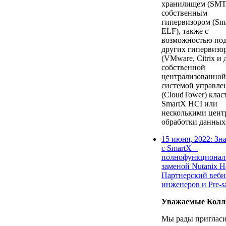
хранилищем (SMT
собственным
гипервизором (Sm
ELF), также с
возможностью по
других гипервизо
(VMware, Citrix и д
собственной
централизованной
системой управле
(CloudTower) клас
SmartX HCI или
несколькими цент
обработки данных
15 июня, 2022: Зн
с SmartX –
полнофункционал
заменой Nutanix H
Партнерский веби
инженеров и Pre-s
Уважаемые Колл
Мы рады пригласи