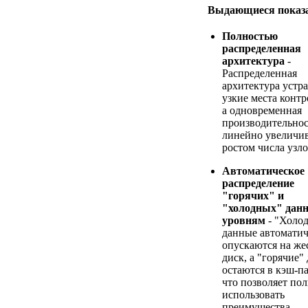
Выдающиеся показ
Полностью
распределенная
архитектура
-
Распределенная
архитектура устр
узкие места контр
а одновременная
производительнос
линейно увеличив
ростом числа узло
Автоматическое
распределение
"горячих" и
"холодных" дан
уровням
- "Холо
данные автомати
опускаются на же
диск, а "горячие"
остаются в кэш-п
что позволяет по
использовать
преимущества