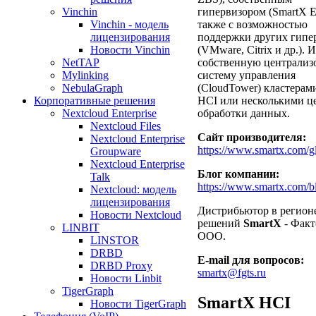
Vinchin
гипервизором (SmartX E
Vinchin - модель
также с возможностью
лицензирования
поддержки других гипе
Новости Vinchin
(VMware, Citrix и др.). 
NetTAP
собственную централи
Mylinking
систему управления
NebulaGraph
(CloudTower) кластерам
Корпоративные решения
HCI или несколькими ц
Nextcloud Enterprise
обработки данных.
Nextcloud Files
Сайт производителя:
Nextcloud Enterprise
https://www.smartx.com/gl
Groupware
Nextcloud Enterprise
Блог компании:
Talk
https://www.smartx.com/b
Nextcloud: модель
лицензирования
Дистрибьютор в регион
Новости Nextcloud
решений
SmartX
- Факт
LINBIT
ООО.
LINSTOR
DRBD
E-mail для вопросов:
DRBD Proxy
smartx@fgts.ru
Новости Linbit
TigerGraph
SmartX HCI
Новости TigerGraph