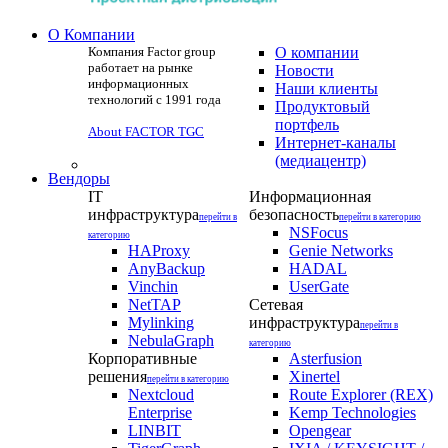
О Компании
Компания Factor group
О компании
работает на рынке
Новости
информационных
Наши клиенты
технологий с 1991 года
Продуктовый
портфель
About FACTOR TGC
Интернет-каналы
(медиацентр)
Вендоры
IT
Информационная
инфраструктура
безопасность
перейти в
перейти в категорию
NSFocus
категорию
HAProxy
Genie Networks
AnyBackup
HADAL
Vinchin
UserGate
NetTAP
Сетевая
Mylinking
инфраструктура
перейти в
NebulaGraph
категорию
Корпоративные
Asterfusion
решения
Xinertel
перейти в категорию
Nextcloud
Route Explorer (REX)
Enterprise
Kemp Technologies
LINBIT
Opengear