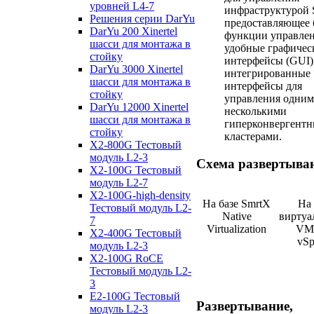
уровней L4-7
инфраструктурой 
Решения серии DarYu
предоставляющее 
DarYu 200 Xinertel
функции управлен
шасси для монтажа в
удобные графичес
стойку
интерфейсы (GUI)
DarYu 3000 Xinertel
интегрированные
шасси для монтажа в
интерфейсы для
стойку
управления одним
DarYu 12000 Xinertel
несколькими
шасси для монтажа в
гиперконвергент
стойку
кластерами.
X2-800G Тестовый
модуль L2-3
Схема развертыва
X2-100G Тестовый
модуль L2-7
X2-100G-high-density
На базе SmrtX
На 
Тестовый модуль L2-
Native
виртуа
7
Virtualization
VM
X2-400G Тестовый
vSp
модуль L2-3
X2-100G RoCE
Тестовый модуль L2-
3
E2-100G Тестовый
Развертывание,
модуль L2-3