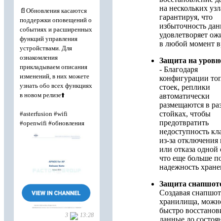
на нескольких узл
гарантируя, что
избыточность да
удовлетворяет о
в любой момент в
Защита на уровн
- Благодаря
конфигурации то
стоек, реплики
автоматически
размещаются в ра
стойках, чтобы
предотвратить
недоступность кл
из-за отключения
или отказа одной 
что еще больше 
надежность хране
Защита снапшот
Создавая снапшот
хранилища, можн
быстро восстанов
данные до состоя