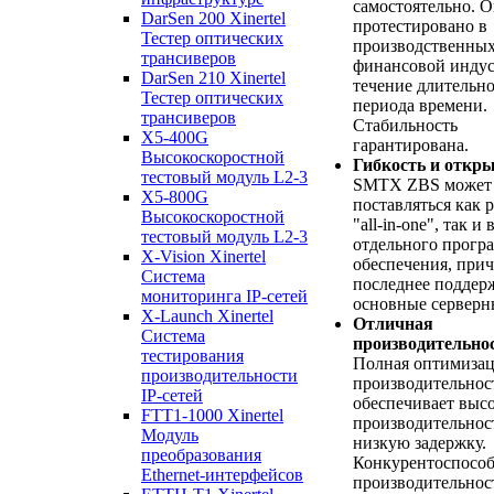
самостоятельно. 
DarSen 200 Xinertel
протестировано в
Тестер оптических
производственных
трансиверов
финансовой индус
DarSen 210 Xinertel
течение длительн
Тестер оптических
периода времени.
трансиверов
Стабильность
X5-400G
гарантирована.
Высокоскоростной
Гибкость и откр
тестовый модуль L2-3
SMTX ZBS может
X5-800G
поставляться как 
Высокоскоростной
"all-in-one", так и 
тестовый модуль L2-3
отдельного прогр
X-Vision Xinertel
обеспечения, при
Система
последнее поддер
мониторинга IP-сетей
основные серверн
X-Launch Xinertel
Отличная
Система
производительно
тестирования
Полная оптимиза
производительности
производительнос
IP-сетей
обеспечивает выс
FTT1-1000 Xinertel
производительнос
Модуль
низкую задержку.
преобразования
Конкурентоспособ
Ethernet-интерфейсов
производительнос