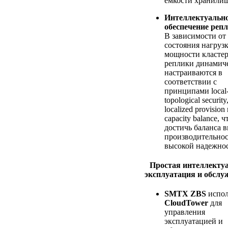
емкости хранилищ
Интеллектуальн
обеспечение реп
В зависимости от
состояния нагруз
мощности кластер
реплики динамич
настраиваются в
соответствии с
принципами local-f
topological security
localized provision
capacity balance, 
достичь баланса 
производительнос
высокой надежнос
Простая интеллекту
эксплуатация и обслу
SMTX ZBS
испол
CloudTower
для
управления
эксплуатацией и