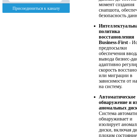
момент создания
снапшота, обеспе
безопасность дан
Интеллектуальн
политика
восстановления
Business-First
- Ис
предпосылки
обеспечения ввод
вывода бизнес-да
адаптивно регули
скорость восстан
или миграции в
зависимости от н
на систему.
Автоматическое
обнаружение и и
аномальных дис
Система автомати
обнаруживает и
изолирует анома
диски, включая д
плохим состояние