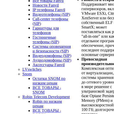
Все товары Fanvil
Поддерживает мн
Новости Fanvil
гипервизоров, вк
IP телефоны Fanvil
VMware ESXi, Citr
Видеотелефоны (SIP)
XenServer или бе
Call-center телефоны
собственный ELF 
(SIP)
SmartX; может
Гарнитуры для
поставляться как 
телефонов
"all-in-one" или ка
Гостиничные
отдельное програ
телефоны (SIP)
обеспечение, при
Системы оповещения
последнее поддер
и безопасности (SIP)
основные серверн
Видеодомофоны (SIP)
Превосходная
Аудиодомофоны (SIP)
производительно
Аксессуары Fanvil
Комплексная опти
LVswitches
от виртуализации,
Snom
системы хранения
Остатки SNOM по
до сетевого уровн
низким ценам
в мире решение с
ВСЕ ТОВАРЫ -
ультранизкой заде
SNOM
базе Optane Persist
Robin Telecom Development
Memory (PMem) и
Robin по низким
высокоскоростной
ценам
100 Гб; долгосроч
ВСЕ ТОВАРЫ -