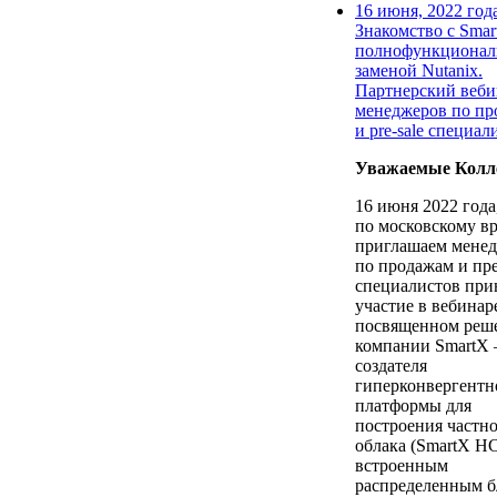
16 июня, 2022 года
Знакомство с Smar
полнофункционал
заменой Nutanix.
Партнерский веби
менеджеров по пр
и pre-sale специал
Уважаемые Колл
16 июня 2022 года,
по московскому в
приглашаем мене
по продажам и пр
специалистов при
участие в вебинар
посвященном реш
компании SmartX 
создателя
гиперконвергентн
платформы для
построения частн
облака (SmartX HC
встроенным
распределенным 