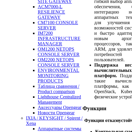
гибкий выбор апп
SITE GATEWAY
обеспечения, 
ACM7000-L
интеграцию но
RESILIENCE
аппаратных тех
GATEWAY
для улучшения
CM7100 CONSOLE
возможностей сис
SERVER
и быстро адапти
IM7200
новым архите
INFRASTRUCTURE
процессоров, та
MANAGER
ARM, для удовле
OM1200 NETOPS
потребностей
CONSOLE SERVER
пользователей.
OM2200 NETOPS
Поддержка нес
CONSOLE SERVER
вычислительных
ENVIRONMENTAL
платформ.
Подде
MONITORING
такие вычисли
PRODUCTS
платформы, как 
Таблица сравнения /
OpenStack, Kube
Product comparison
физические устрой
Lighthouse Centralized
Management
Аксессуары Opengear
Функции
Новости Opengear
IXIA / KEYSIGHT / Spirent /
Функции отказоустой
Xena
Аппаратные системы
Контрольная су