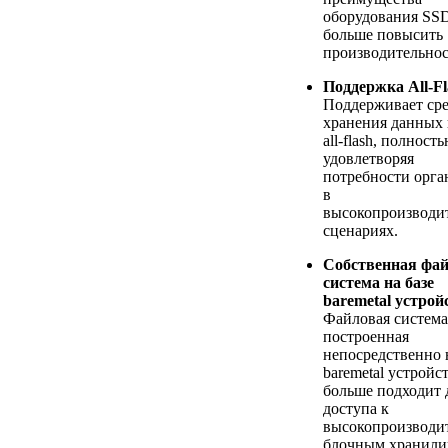
оборудования SS
больше повысить
производительнос
Поддержка All-Fl
Поддерживает ср
хранения данных 
all-flash, полност
удовлетворяя
потребности орга
в
высокопроизводи
сценариях.
Собственная фа
система на базе
baremetal устрой
Файловая система
построенная
непосредственно 
baremetal устройс
больше подходит 
доступа к
высокопроизводи
блочным хранили