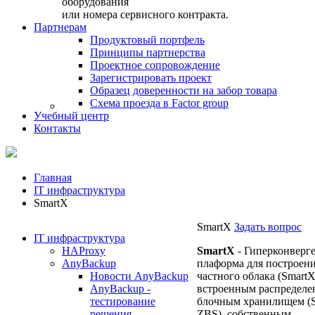
оборудования
или номера сервисного контракта.
Партнерам
Продуктовый портфель
Принципы партнерства
Проектное сопровождение
Зарегистрировать проект
Образец доверенности на забор товара
Схема проезда в Factor group
Учебный центр
Контакты
Главная
IT инфраструктура
SmartX
SmartX
Задать вопрос
IT инфраструктура
HAProxy
SmartX
- Гиперконверг
AnyBackup
плаформа для построен
Новости AnyBackup
частного облака (SmartX
AnyBackup -
встроенным распредел
тестирование
блочным хранилищем 
решения
ZBS), собственным