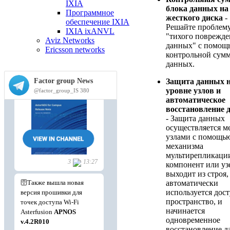
IXIA
блока данных на
Программное
жесткого диска
-
обеспечение IXIA
Решайте проблем
IXIA ixANVL
"тихого поврежде
Aviz Networks
данных" с помощ
Ericsson networks
контрольной сум
данных.
Защита данных 
уровне узлов и
автоматическое
восстановление 
- Защита данных
осуществляется м
узлами с помощь
механизма
мультирепликации
компонент или уз
выходит из строя,
автоматически
используется дос
пространство, и
начинается
одновременное
восстановление 