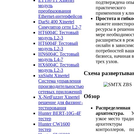
ETTH-T1 Xinertel
подтверждена оп
модуль
практического
преобразования
применения у кли
Ethernet-интерфейсов
Простота и гибко
DarSi 400 Xinertel
можете инвестиро
Cимулятор сети L2-7
ресурсы в решени
HT6004C Тестовый
мере необходимос
модуль L2-3
расширяться в ре
HT6004F Тестовый
онлайн в зависимо
модуль L2-3
потребностей ваш
HN6004C Тестовый
бизнеса, начиная в
модуль L4-7
трех узлов.
HX6004C Тестовый
модуль L2-3
Схема развертыва
xnSight Xinertel
Система управления
производительностью
сетевых приложений
Обзор
X-NetFuzzer Xinertel
решение для фаззинг-
Распределенная
тестирования
архитектура.
Уст
Hunter BERT-10G-4F
узкое место трад
тестер
архитектуры
Hunter CW1600
контроллеров, п
тестер