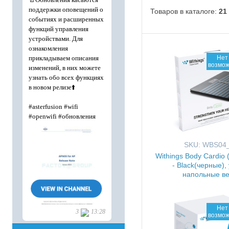
Товаров в каталоге:
21
Нет 
возмож
SKU: WBS04
Withings Body Cardio
- Black(черные),
напольные ве
Нет 
возмож