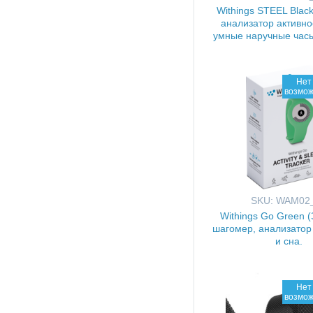
Withings STEEL Black
анализатор активнос
умные наручные часы
Нет 
возмож
SKU: WAM02
Withings Go Green 
шагомер, анализатор
и сна.
Нет 
возмож