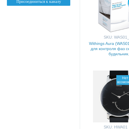
SKU: WAS01
Withings Aura (WAS01
для контроля фаз с
будильник
Нет 
возмож
SKU: HWA01